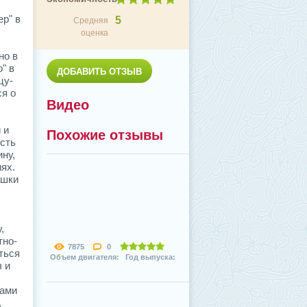
ер" в
5
Средняя
оценка
но в
" в
ДОБАВИТЬ ОТЗЫВ
цу-
ся о
Видео
 и
Похожие отзывы
есть
ину,
иях.
ашки
,
тно-
7875
0
ться
Объем двигателя: Год выпуска:
ы и
ками
,