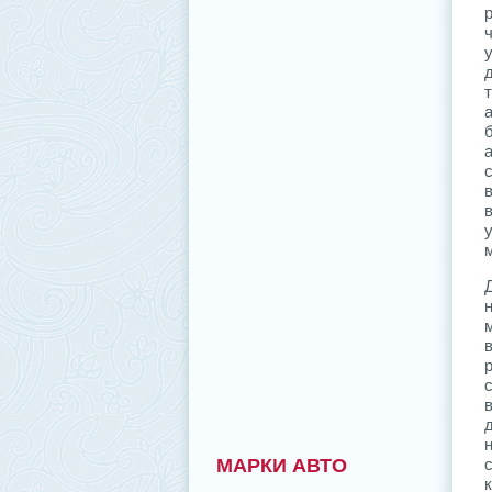
н
МАРКИ АВТО
к