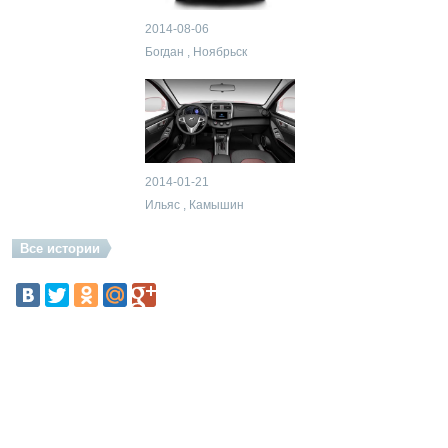
2014-08-06
Богдан , Ноябрьск
2014-01-21
Ильяс , Камышин
Все истории