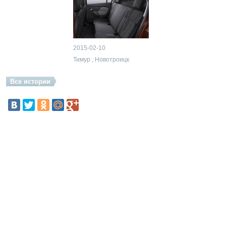
2015-02-10
Тимур , Новотроицк
Все истории